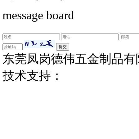
message board
东莞凤岗德伟五金制品有限公司
技术支持：
东莞网站建设