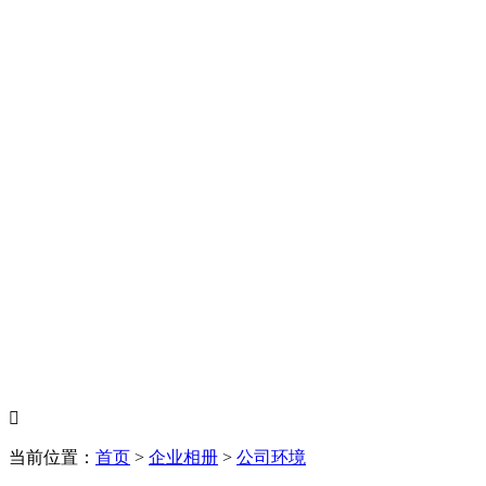

当前位置：
首页
>
企业相册
>
公司环境