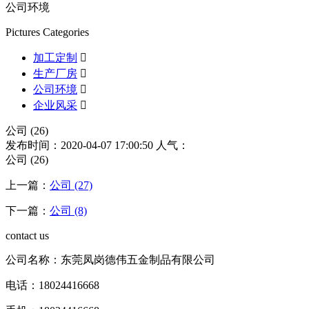
公司环境
Pictures Categories
加工定制

生产厂房

公司环境

企业风采

公司 (26)
发布时间：2020-04-07 17:00:50
人气：
公司 (26)
上一篇：
公司 (27)
下一篇：
公司 (8)
contact us
公司名称：东莞凤岗德伟五金制品有限公司
电话：18024416668