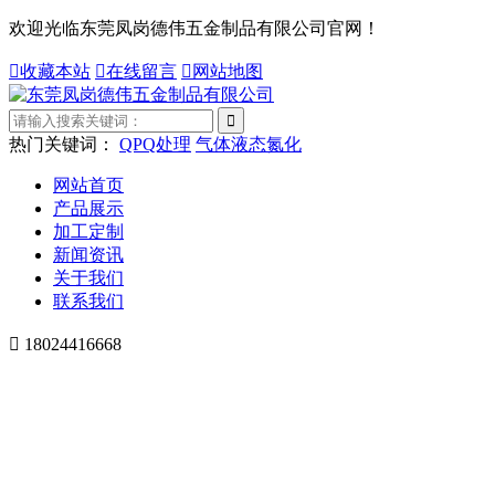
欢迎光临东莞凤岗德伟五金制品有限公司官网！

收藏本站

在线留言

网站地图
热门关键词：
QPQ处理
气体液态氮化
网站首页
产品展示
加工定制
新闻资讯
关于我们
联系我们

18024416668