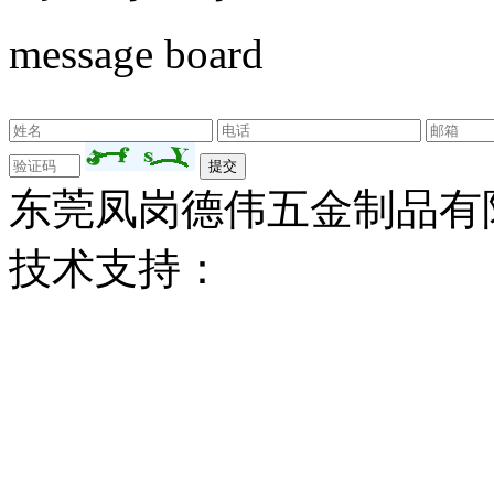
message board
东莞凤岗德伟五金制品有限公司
技术支持：
东莞网站建设