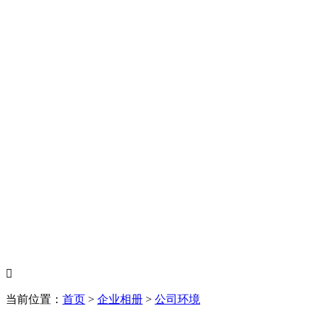

当前位置：
首页
>
企业相册
>
公司环境