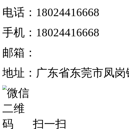
电话：18024416668
手机：18024416668
邮箱：
地址：广东省东莞市凤岗镇
扫一扫