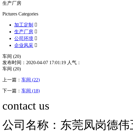
生产厂房
Pictures Categories
加工定制

生产厂房

公司环境

企业风采

车间 (20)
发布时间：2020-04-07 17:01:19
人气：
车间 (20)
上一篇：
车间 (22)
下一篇：
车间 (18)
contact us
公司名称：东莞凤岗德伟